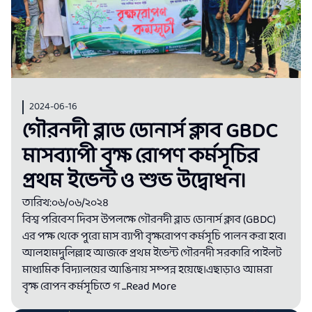
2024-06-16
গৌরনদী ব্লাড ডোনার্স ক্লাব GBDC
মাসব্যাপী বৃক্ষ রোপণ কর্মসূচির
প্রথম ইভেন্ট ও শুভ উদ্বোধন।
তারিখ:০৬/০৬/২০২৪
বিশ্ব পরিবেশ দিবস উপলক্ষে গৌরনদী ব্লাড ডোনার্স ক্লাব (GBDC)
এর পক্ষ থেকে পুরো মাস ব্যাপী বৃক্ষরোপণ কর্মসূচি পালন করা হবে।
আলহামদুলিল্লাহ আজকে প্রথম ইভেন্ট গৌরনদী সরকারি পাইলট
মাধ্যমিক বিদ্যালয়ের আঙিনায় সম্পন্ন হয়েছে।এছাড়াও আমরা
বৃক্ষ রোপন কর্মসূচিতে গ
...Read More