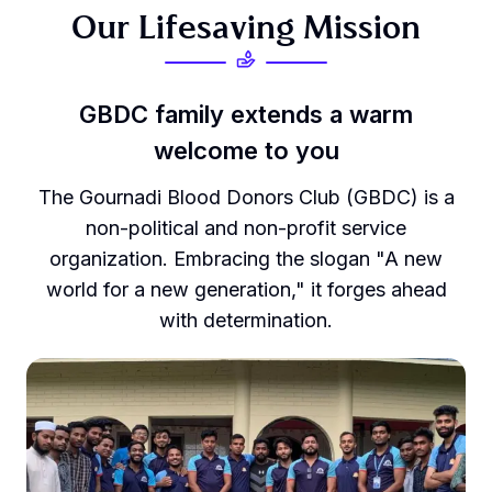
O
u
r
L
i
f
e
s
a
v
i
n
g
M
i
s
s
i
o
n
GBDC
family
extends
a
warm
welcome
t
o
y
o
u
The Gournadi Blood Donors Club (GBDC) is a
non-political and non-profit service
organization. Embracing the slogan "A new
world for a new generation," it forges ahead
with determination.