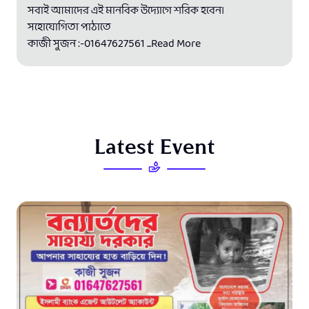
সবাই আমাদের এই মানবিক উদ্যোগে শরিক হবেন।
সহোযোগিতা পাঠাতে
কাজী সুজন :-01647627561
...Read More
L
a
t
e
s
t
E
v
e
n
t