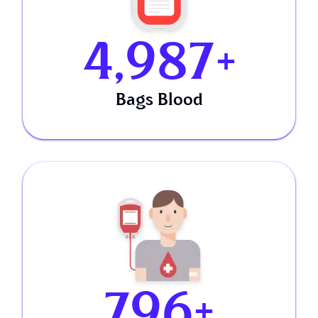
5,000
+
Bags Blood
800
+