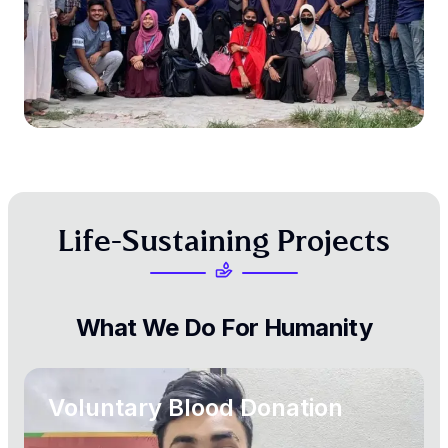
L
i
f
e
-
S
u
s
t
a
i
n
i
n
g
P
r
o
j
e
c
t
s
What
We
Do
For
Humanity
Voluntary Blood Donation