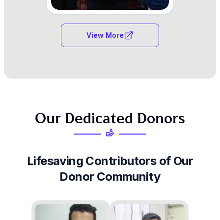
View More
O
u
r
D
e
d
i
c
a
t
e
d
D
o
n
o
r
s
Lifesaving
Contributors
of
Our
Donor
Community