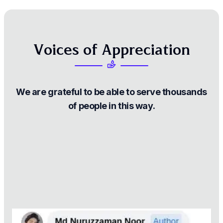
V
o
i
c
e
s
o
f
A
p
p
r
e
c
i
a
t
i
o
n
We
are
grateful
to
be
able
to
serve
thousands
of
people
in
this
way.