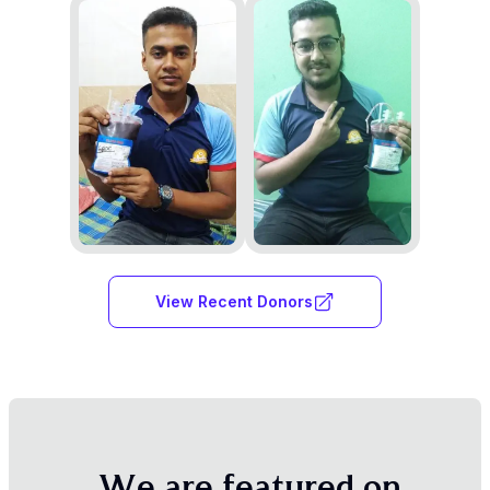
View Recent Donors
W
e
a
r
e
f
e
a
t
u
r
e
d
o
n