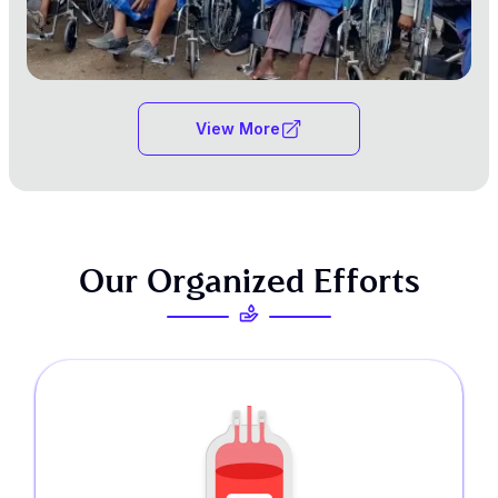
View More
O
u
r
O
r
g
a
n
i
z
e
d
E
f
f
o
r
t
s