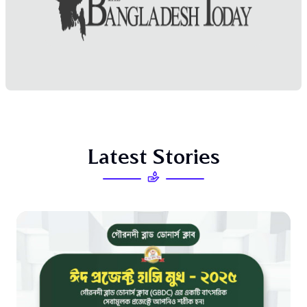
L
a
t
e
s
t
S
t
o
r
i
e
s