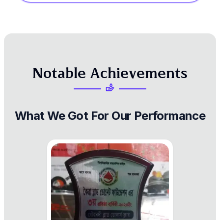
N
o
t
a
b
l
e
A
c
h
i
e
v
e
m
e
n
t
s
What
We
Got
For
Our
Performance