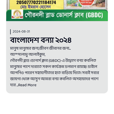
2024-08-31
বাংলাদেশ বন্যা ২০২৪
মানুষ মানুষের জন্য,জীবন জীবনের জন্য...
আস্সালামু আলাইকুম,
গৌরনদী ব্লাড ডোনার্স ক্লাব (GBDC)-এ উদ্বোগে বন্যা কবলিত
মানুষের পাশে দারাতে সকল কার্যক্রম চলমান রয়েছে। চাইলে
আপনিও পারেন সহযোগীতার হাত বাড়িয়ে দিতে। সবাই সবার
জায়গা থেকে আসুন আমরা বন্যা কবলিত অসহায়দের পাশে
দার
...Read More