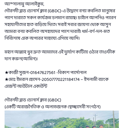
আস্সালামু আলাইকুম,
গৌরনদী ব্লাড ডোনার্স ক্লাব (GBDC)-এ উদ্বোগে বন্যা কবলিত মানুষের
পাশে দারাতে সকল কার্যক্রম চলমান রয়েছে। চাইলে আপনিও পারেন
সহযোগীতার হাত বাড়িয়ে দিতে। সবাই সবার জায়গা থেকে আসুন
আমরা বন্যা কবলিত অসহায়দের পাশে দারাই। ধর্ম-বর্ণ-দল-মত
নির্বিশেষে একে অপরের সাহায্যে এগিয়ে আসি।
মহান আল্লাহ খুব দ্রুত আমাদের এই দুর্যোগ কাটিয়ে ওঠার তাওফীক
দান করুন(আমিন)।
★কাজী সুজন-01647627561 -বিকাশ পার্সোনাল
★মোঃ ইমরান হোসেন-20507770221184174 – ইসলামী ব্যাংক
এজেন্ট আউটলে একাউন্ট
গৌরনদী ব্লাড ডোনার্স ক্লাব (GBDC)
(একটি অরাজনৈতিক ও অলাভজনক স্বেচ্ছাসেবী সংগঠন)